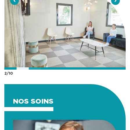
3
/
10
NOS SOINS