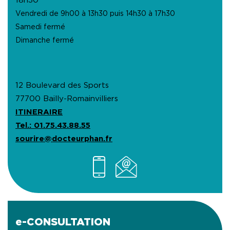
18h30
Vendredi de 9h00 à 13h30 puis 14h30 à 17h30
Samedi fermé
Dimanche fermé
12 Boulevard des Sports
77700 Bailly-Romainvilliers
ITINERAIRE
Tel.: 01.75.43.88.55
sourire@docteurphan.fr
e-CONSULTATION