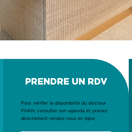
1
2
3
4
PRENDRE UN RDV
Pour vérifier la disponibilté du docteur
PHAN, consulter son agenda et prenez
directement rendez-vous en ligne.