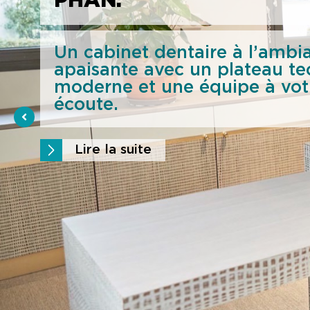
PHAN.
équipe dynamique, compéten
Lire la suite
l’écoute de vos besoins.
Lire la suite
Un cabinet dentaire à l’ambi
Lire la suite
apaisante avec un plateau t
moderne et une équipe à vot
écoute.
Lire la suite