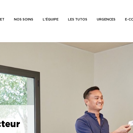
NET
NOS SOINS
L’ÉQUIPE
LES TUTOS
URGENCES
E-C
cteur
e
’adulte.