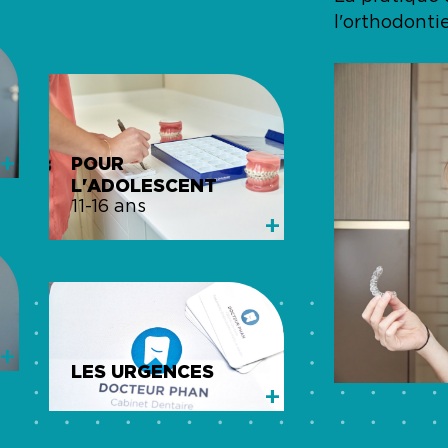
l'orthodontie
+
POUR
L'ADOLESCENT
11-16 ans
+
+
LES URGENCES
+