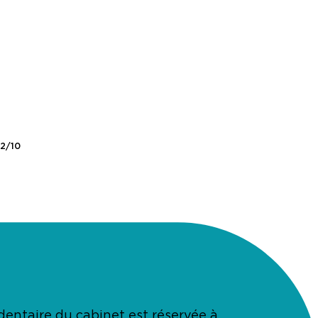
3
/
10
dentaire du cabinet est réservée à