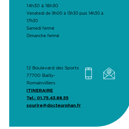
14h30 à 18h30
Vendredi de 9h00 à 13h30 puis 14h30 à
17h30
Samedi fermé
Dimanche fermé
12 Boulevard des Sports
77700 Bailly-
Romainvilliers
ITINERAIRE
Tel.: 01.75.43.88.55
sourire@docteurphan.fr