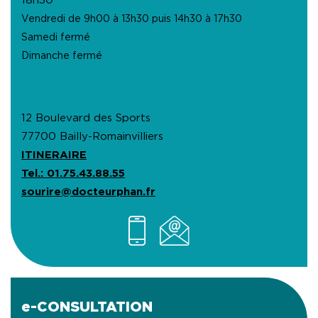
18h30
Vendredi de 9h00 à 13h30 puis 14h30 à 17h30
Samedi fermé
Dimanche fermé
12 Boulevard des Sports
77700 Bailly-Romainvilliers
ITINERAIRE
Tel.: 01.75.43.88.55
sourire@docteurphan.fr
e-CONSULTATION