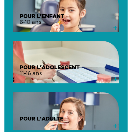
POUR L'ENFANT
6-10 ans
+
POUR L'ADOLESCENT
11-16 ans
+
POUR L'ADULTE
+