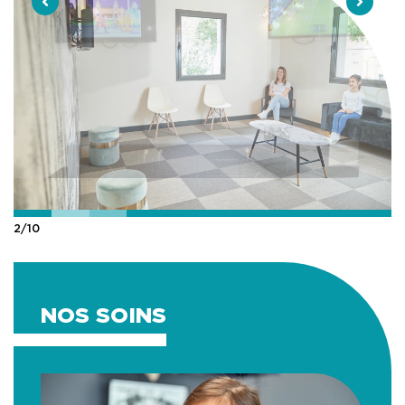
3
/
10
NOS SOINS