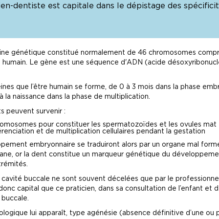
ien-dentiste est capitale dans le dépistage des spécifici
imoine génétique constitué normalement de 46 chromosomes comp
s humain. Le gène est une séquence d'ADN (acide désoxyribonuclé
téines que l’être humain se forme, de 0 à 3 mois dans la phase em
’à la naissance dans la phase de multiplication.
s peuvent survenir :
hromosomes pour constituer les spermatozoïdes et les ovules mat
renciation et de multiplication cellulaires pendant la gestation
pement embryonnaire se traduiront alors par un organe mal formé
organe, or la dent constitue un marqueur génétique du développeme
trémités.
 cavité buccale ne sont souvent décelées que par le professionnel 
 donc capital que ce praticien, dans sa consultation de l’enfant et d
é buccale.
ologique lui apparaît, type agénésie (absence définitive d’une ou 