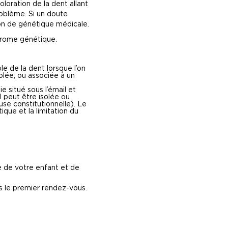
oration de la dent allant
roblème. Si un doute
tion de génétique médicale.
drome génétique.
le de la dent lorsque l’on
solée, ou associée à un
 situé sous l’émail et
 peut être isolée ou
se constitutionnelle). Le
ique et la limitation du
 de votre enfant et de
ès le premier rendez-vous.