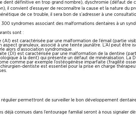
 dent définitive en trop grand nombre), dyschromie (défaut de col
), il convient d’essayer de reconnaître la cause et la nature du p
 génétique de ce trouble, il sera bon de s’adresser à une consulta
 300 syndromes associant des malformations dentaires à un syn
rants sont :
AI) est caractérisée par une malformation de l’émail (partie visib
n aspect granuleux, associé à une teinte jaunâtre. L’AI peut être i
rle alors d'association syndromique.
te (DI) est caractérisée par une malformation de la dentine (partie
logique à la dent) qui présente un défaut de minéralisation. La DI
ome comme par exemple l’ostéogénèse imparfaite (fragilité osseu
chirurgien-dentiste est essentiel pour la prise en charge thérapeut
ses.
régulier permettront de surveiller le bon développement dentaire
es déjà connues dans l’entourage familial seront à nous signaler d