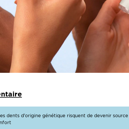
ntaire
des dents d'origine génétique risquent de devenir source
nfort