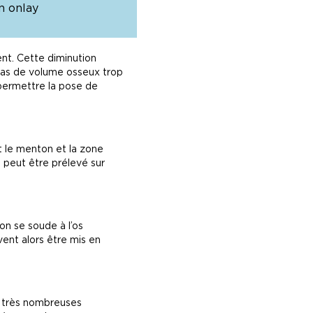
n onlay
nt. Cette diminution
n cas de volume osseux trop
permettre la pose de
nt le menton et la zone
s peut être prélevé sur
on se soude à l’os
ent alors être mis en
e très nombreuses