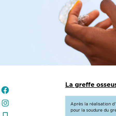
La greffe osseu
Après la réalisation 
pour la soudure du gre