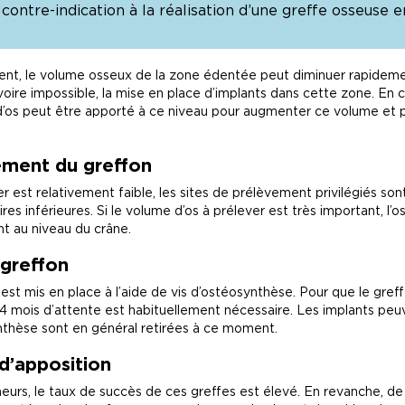
ontre-indication à la réalisation d’une greffe osseuse e
dent, le volume osseux de la zone édentée peut diminuer rapideme
, voire impossible, la mise en place d’implants dans cette zone. E
 d’os peut être apporté à ce niveau pour augmenter ce volume et 
ement du greffon
er est relativement faible, les sites de prélèvement privilégiés so
res inférieures. Si le volume d’os à prélever est très important, l’o
t au niveau du crâne.
 greffon
st mis en place à l’aide de vis d’ostéosynthèse. Pour que le greff
4 mois d’attente est habituellement nécessaire. Les implants peuv
ynthèse sont en général retirées à ce moment.
d’apposition
eurs, le taux de succès de ces greffes est élevé. En revanche, d