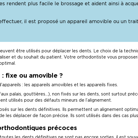
s rendent plus facile le brossage et aident ainsi à acqu
effectuer, il est proposé un appareil amovible ou un tra
peuvent être utilisés pour déplacer les dents. Le choix de la tech
iser et du souhait du patient. Votre orthodontiste vous proposera
optimal.
 : fixe ou amovible ?
d’appareils : les appareils amovibles et les appareils fixes.
aux palais, gouttières…), non fixés sur les dents, sont surtout pré
ent utilisés pour des défauts mineurs de l’alignement.
osés sur les dents définitives. Ils permettent un alignement optim
 les déplacer de façon précise. Ils sont utilisés dans des cas pl
orthodontiques précoces
toutes les dents définitives ne sont pas encore sorties, il est so