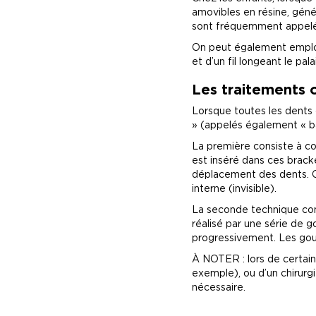
amovibles en résine, génér
sont fréquemment appelés 
On peut également employe
et d’un fil longeant le palai
Les traitements o
Lorsque toutes les dents 
» (appelés également « ba
La première consiste à co
est inséré dans ces bracke
déplacement des dents. Ce
interne (invisible).
La seconde technique cons
réalisé par une série de g
progressivement. Les gout
À NOTER : lors de certains
exemple), ou d’un chirurg
nécessaire.