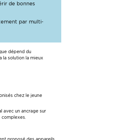
érir de bonnes
itement par multi-
nique dépend du
 la solution la mieux
conisés chez le jeune
al avec un ancrage sur
us complexes.
uvent proposé des appareils