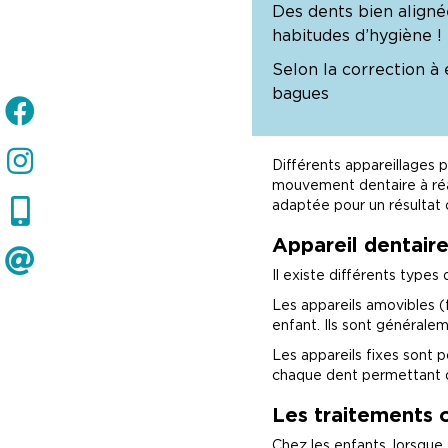
Des dents bien alignée
habitudes d’hygiène !
Selon la correction à 
bagues
Différents appareillages 
mouvement dentaire à réal
adaptée pour un résultat 
Appareil dentaire
Il existe différents types 
Les appareils amovibles (f
enfant. Ils sont généralem
Les appareils fixes sont p
chaque dent permettant de
Les traitements 
Chez les enfants, lorsque 